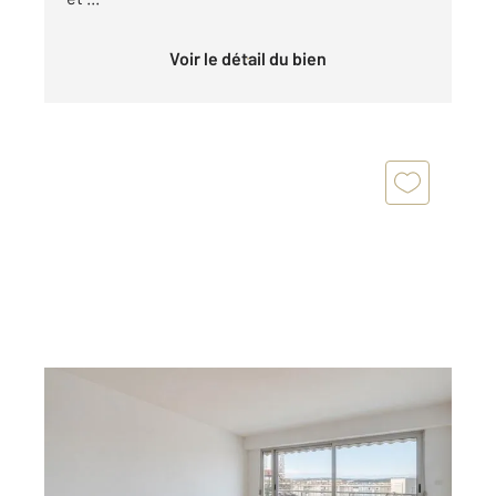
Voir le détail du bien
FRESNES 94
2
67,35 m
, 3 pièces
Ref : 9985
Appartement F3 à vendre