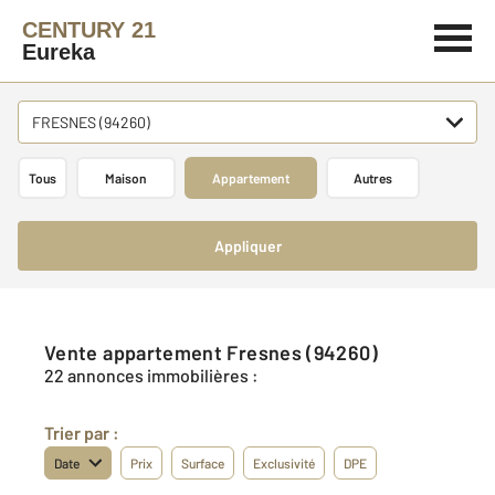
CENTURY 21
Eureka
FRESNES (94260)
Tous
Maison
Appartement
Autres
Appliquer
Vente appartement Fresnes (94260)
22 annonces immobilières :
Trier par :
Date
Prix
Surface
Exclusivité
DPE