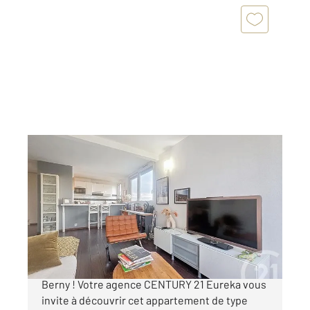
FRESNES 94
2
80,47 m
, 5 pièces
Ref : 9830
Appartement F5 à vendre
249 000 €
COUP DE COEUR ! Proche ANTONY Croix de
Berny ! Votre agence CENTURY 21 Eureka vous
invite à découvrir cet appartement de type