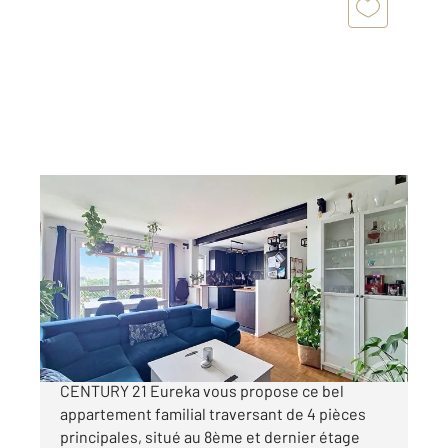
FRESNES 94
2
85,32 m
, 4 pièces
Ref : 9970
Appartement F4 à vendre
255 000 €
Limite de L'HAY-LES-ROSES, votre agence
CENTURY 21 Eureka vous propose ce bel
appartement familial traversant de 4 pièces
principales, situé au 8ème et dernier étage