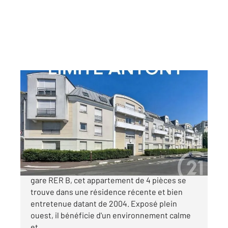
FRESNES 94
2
75,51 m
, 4 pièces
Ref : 9991
Appartement F4 à vendre
350 000 €
LIMITE D'ANTONY. A proximité d'Antony et de la
gare RER B, cet appartement de 4 pièces se
trouve dans une résidence récente et bien
entretenue datant de 2004. Exposé plein
ouest, il bénéficie d'un environnement calme
et ...