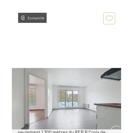
Exclusivité
FRESNES 94
2
37,91 m
, 2 pièces
Ref : 9616
Appartement F2 à vendre
169 900 €
Situé dans une résidence récente de 2012, à
seulement 1 300 mètres du RER B Croix de