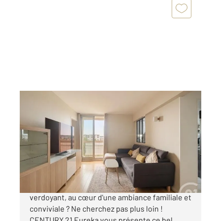
FRESNES 94
2
55,80 m
, 3 pièces
Ref : 9933
Appartement F3 à vendre
210 000 €
Vous rêvez de vivre au sein d'un cadre
verdoyant, au cœur d'une ambiance familiale et
conviviale ? Ne cherchez pas plus loin !
CENTURY 21 Eureka vous présente ce bel