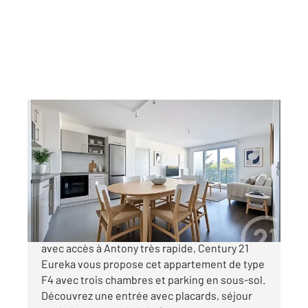
FRESNES 94
2
73,14 m
, 4 pièces
Ref : 9867
Appartement F4 à vendre
339 900 €
COEUR DE VILLE, hypercentre de Fresnes
avec accès à Antony très rapide, Century 21
Eureka vous propose cet appartement de type
F4 avec trois chambres et parking en sous-sol.
Découvrez une entrée avec placards, séjour