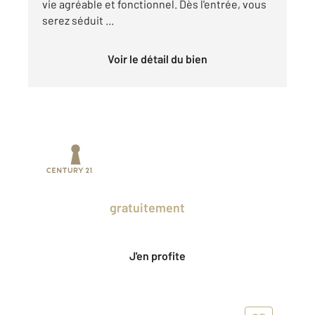
vie agréable et fonctionnel. Dès l'entrée, vous
serez séduit ...
Voir le détail du bien
Prenez un temps d'avance sur le marché
en profitant
gratuitement
des Ventes
Privées CENTURY 21.
J'en profite