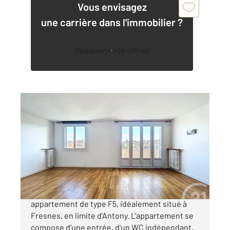
Vous envisagez
une carrière dans l'immobilier ?
Découvrir nos offres
FRESNES 94
2
79,89 m
, 5 pièces
Ref : 10009
Appartement F5 à vendre
259 900 €
CENTURY 21 Eureka vous propose cet
appartement de type F5, idéalement situé à
Fresnes, en limite d'Antony. L'appartement se
compose d'une entrée, d'un WC indépendant,