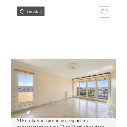
Exclusivité
FRESNES 94
2
72,50 m
, 3 pièces
Ref : 9788
Appartement F3 à vendre
199 900 €
VOUS AIMEZ LES BEAUX VOLUMES ? CENTURY
21 Eureka vous propose ce spacieux
appartement de type F3 de 73 m², situé dans