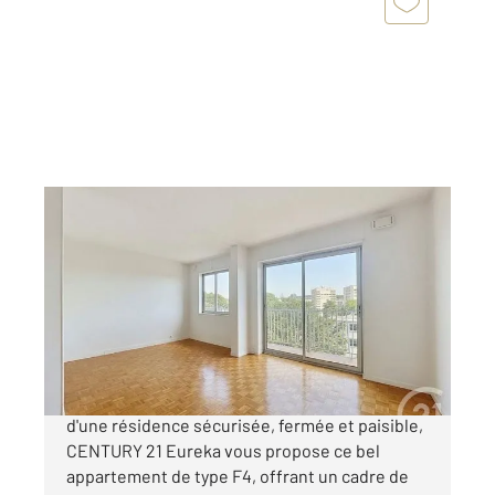
FRESNES 94
2
66,57 m
, 4 pièces
Ref : 7488
Appartement F4 à vendre
212 000 €
Situé à quelques pas du centre-ville, au sein
d'une résidence sécurisée, fermée et paisible,
CENTURY 21 Eureka vous propose ce bel
appartement de type F4, offrant un cadre de