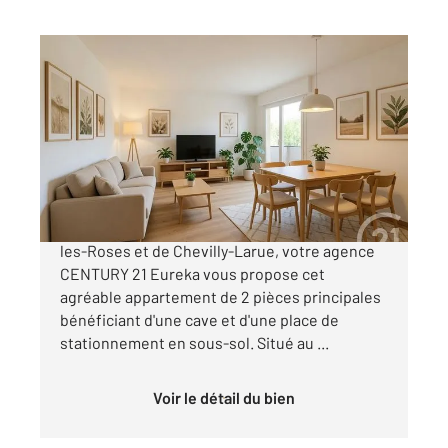
FRESNES 94
2
49,69 m
, 2 pièces
Ref : 9731
Appartement F2 à vendre
169 900 €
RESIDENCE DU PLATEAU, à la limite de l'Hay-
les-Roses et de Chevilly-Larue, votre agence
CENTURY 21 Eureka vous propose cet
agréable appartement de 2 pièces principales
bénéficiant d'une cave et d'une place de
stationnement en sous-sol. Situé au ...
Voir le détail du bien