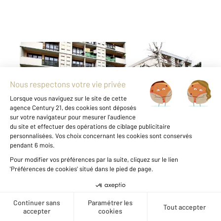
FRESNES 94
2
71,41 m
, 4 pièces
Ref : 9304
Appartement F4 à vendre
235 000 €
Visiter le site dédié
Dans une résidence sécurisée avec gardien,
CENTURY 21 Eureka vous propose cet
appartement de type F4 dans un petit
immeuble de 4 étages vendu avec parking
privatif extérieur et cave. Situé au 4ème et
dernier étage, il se compose d ...
Créer une alerte