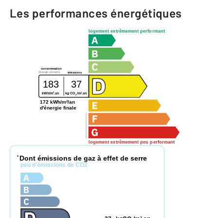
Les performances énergétiques
logement extrêmement performant
consommation
(énergie primaire)
émissions
183
37
2
2
kWh/m
.an
kg CO
/m
.an
2
172 kWh/m²/an
d'énergie finale
logement extrêmement peu performant
Dont émissions de gaz à effet de serre
*
peu d'émissions de CO2
2