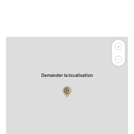
Afficher sur la carte :
+
Agence
Biens vendus
-
Demander la localisation
Vue globale
2
Surface totale : 85,3 m
2
Surface habitable : 85,3 m
Type d'appartement : F4
ème
Étage : 8