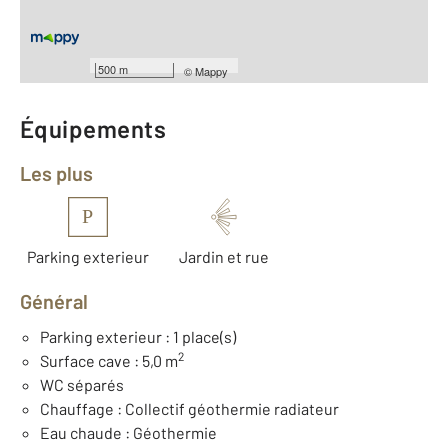
Nombre de pièces : 4
[Voir le détail]
Type de construction : Traditionnelle
Année construction : 1968
500 m
©
Mappy
Équipements
Les plus
P
Parking exterieur
Jardin et rue
Général
Parking exterieur : 1 place(s)
2
Surface cave : 5,0 m
WC séparés
Chauffage : Collectif géothermie radiateur
Eau chaude : Géothermie