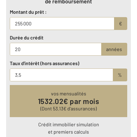
de remboursement
Montant du prêt :
€
Durée du crédit
années
Taux d'intérêt (hors assurances)
%
vos mensualités
1532.02
€ par mois
(Dont
53.13
€ d’assurances)
Crédit immobilier simulation
et premiers calculs