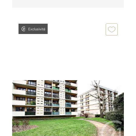
Exclusivité
FRESNES 94
2
71,41 m
, 4 pièces
Ref : 9304
Appartement F4 à vendre
235 000 €
Visiter le site dédié