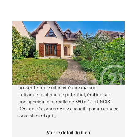
RUNGIS 94
2
109,14 m
, 6 pièces
Ref : 9699
Maison à vendre
595 000 €
Votre agence CENTURY 21 a le plaisir de vous
présenter en exclusivité une maison
individuelle pleine de potentiel, édifiée sur
une spacieuse parcelle de 680 m² à RUNGIS !
Dès l'entrée, vous serez accueilli par un espace
avec placard qui ...
Voir le détail du bien