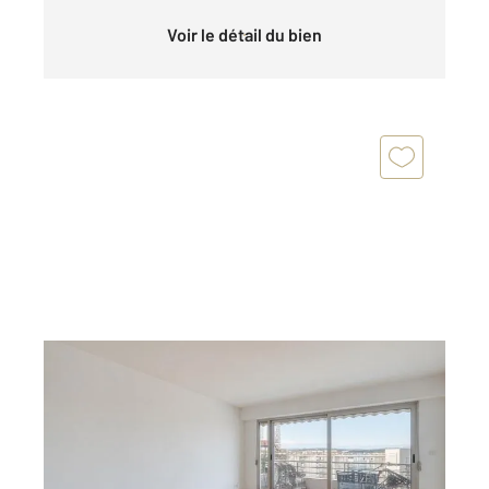
Voir le détail du bien
FRESNES 94
2
67,35 m
, 3 pièces
Ref : 9985
Appartement F3 à vendre
240 000 €