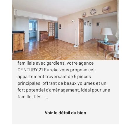
RUNGIS 94
2
83,10 m
, 5 pièces
Ref : 9856
Appartement F5 à vendre
330 000 €
Au sein d'une résidence verdoyante et
familiale avec gardiens, votre agence
CENTURY 21 Eureka vous propose cet
appartement traversant de 5 pièces
principales, offrant de beaux volumes et un
fort potentiel d'aménagement, idéal pour une
famille. Dès l ...
Voir le détail du bien