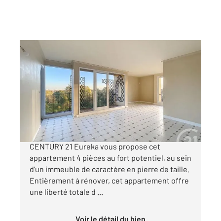
FRESNES 94
2
72,79 m
, 4 pièces
Ref : 9945
Appartement F4 à vendre
199 900 €
Situé dans un quartier calme et verdoyant,
CENTURY 21 Eureka vous propose cet
appartement 4 pièces au fort potentiel, au sein
d'un immeuble de caractère en pierre de taille.
Entièrement à rénover, cet appartement offre
une liberté totale d ...
Voir le détail du bien