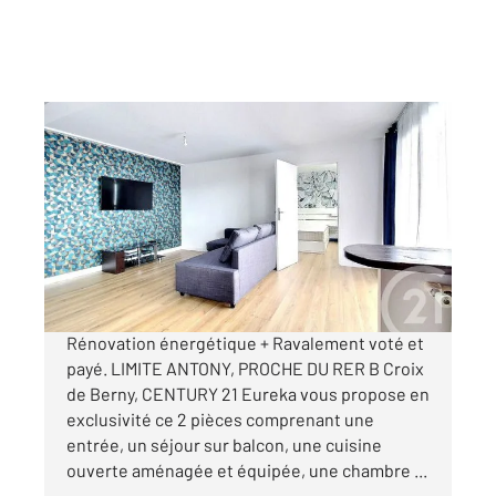
ANTONY 92
2
43,73 m
, 2 pièces
Ref : 10038
Appartement F2 à vendre
189 900 €
Visiter le site dédié
Rénovation énergétique + Ravalement voté et
payé. LIMITE ANTONY, PROCHE DU RER B Croix
de Berny, CENTURY 21 Eureka vous propose en
exclusivité ce 2 pièces comprenant une
entrée, un séjour sur balcon, une cuisine
ouverte aménagée et équipée, une chambre ...