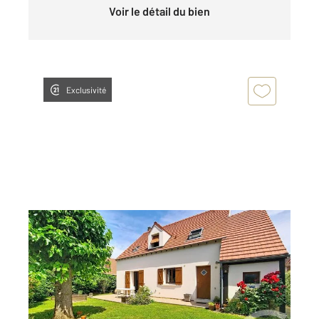
Voir le détail du bien
Exclusivité
RUNGIS 94
2
115,32 m
, 5 pièces
Ref : 9998
Maison à vendre
579 000 €