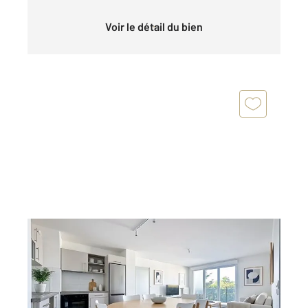
Voir le détail du bien
FRESNES 94
2
73,14 m
, 4 pièces
Ref : 9867
Appartement F4 à vendre