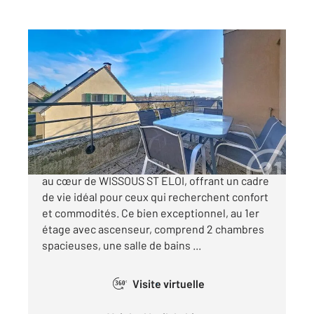
WISSOUS 91
2
72,80 m
, 3 pièces
Ref : 9847
Appartement F3 à vendre
310 000 €
Découvrez ce magnifique appartement situé
au cœur de WISSOUS ST ELOI, offrant un cadre
de vie idéal pour ceux qui recherchent confort
et commodités. Ce bien exceptionnel, au 1er
étage avec ascenseur, comprend 2 chambres
spacieuses, une salle de bains ...
Visite virtuelle
360°