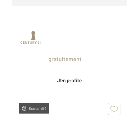
Prenez un temps d'avance sur le marché
en profitant
gratuitement
des Ventes
Privées CENTURY 21.
J'en profite
Exclusivité