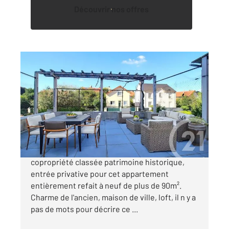
Découvrir nos offres
ANTONY 92
2
90 m
, 4 pièces
Ref : 9446
Appartement F4 à vendre
450 000 €
ANTONY - FRESNES, Dans une petite
copropriété classée patrimoine historique,
entrée privative pour cet appartement
entièrement refait à neuf de plus de 90m².
Charme de l'ancien, maison de ville, loft, il n y a
pas de mots pour décrire ce ...