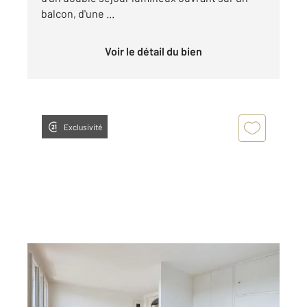
balcon, d'une ...
Voir le détail du bien
Exclusivité
FRESNES 94
2
68,17 m
, 4 pièces
Ref : 9976