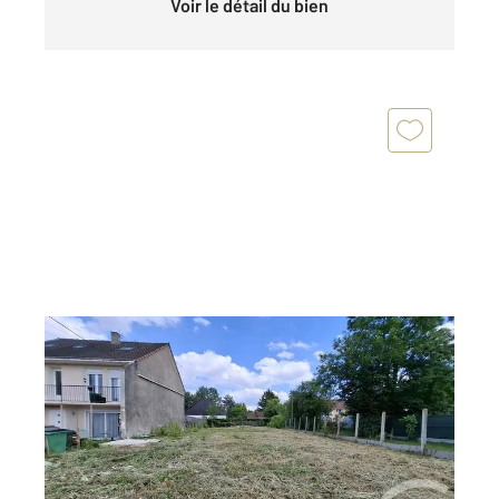
Voir le détail du bien
WISSOUS 91
2
643 m
Ref : 9873
Terrain à vendre
375 000 €