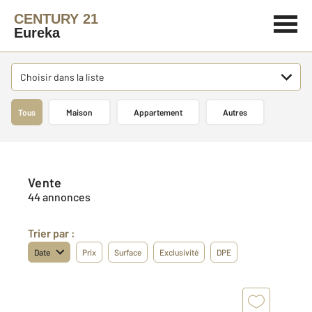
CENTURY 21
Eureka
Choisir dans la liste
Tous
Maison
Appartement
Autres
Vente
44 annonces
Trier par :
Date
Prix
Surface
Exclusivité
DPE