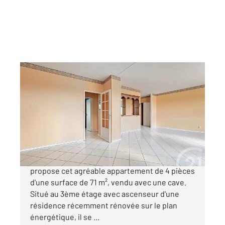
RUNGIS 94
2
71 m
, 4 pièces
Ref : 9911
Appartement F4 à vendre
262 500 €
Votre agence CENTURY 21 Eureka vous
propose cet agréable appartement de 4 pièces
d'une surface de 71 m², vendu avec une cave.
Situé au 3ème étage avec ascenseur d'une
résidence récemment rénovée sur le plan
énergétique, il se ...