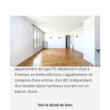
FRESNES 94
2
79,89 m
, 5 pièces
Ref : 9915
Appartement F5 à vendre
249 900 €
CENTURY 21 Eureka vous propose cet
appartement de type F5, idéalement situé à
Fresnes, en limite d'Antony. L'appartement se
compose d'une entrée, d'un WC indépendant,
d'un double séjour lumineux ouvrant sur un
balcon, d'une ...
Voir le détail du bien