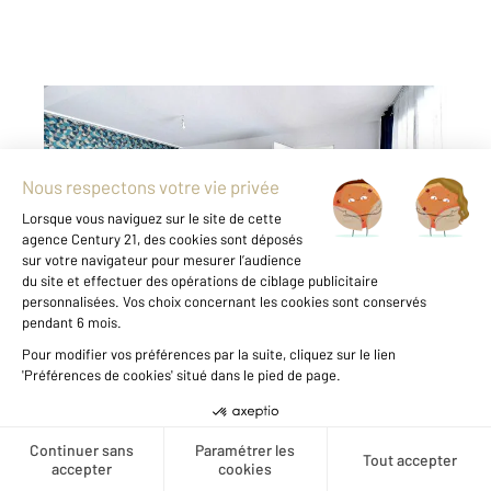
FRESNES 94
2
43,73 m
, 2 pièces
Ref : 9896
Appartement F2 à vendre
189 900 €
Visiter le site dédié
Rénovation énergétique + Ravalement voté et
payé. LIMITE ANTONY, PROCHE DU RER B Croix
de Berny, CENTURY 21 Eureka vous propose en
exclusivité ce 2 pièces comprenant une
entrée, un séjour sur balcon, une cuisine
ouverte aménagée et équipée, une chambre ...
Créer une alerte