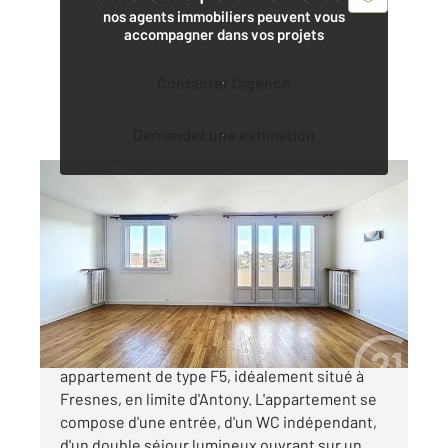
nos agents immobiliers peuvent vous
accompagner dans vos projets
Contacter l'agence
Demander une estimation
FRESNES 94
2
79,89 m
, 5 pièces
Ref : 10009
Appartement F5 à vendre
259 900 €
CENTURY 21 Eureka vous propose cet
appartement de type F5, idéalement situé à
Fresnes, en limite d'Antony. L'appartement se
compose d'une entrée, d'un WC indépendant,
d'un double séjour lumineux ouvrant sur un