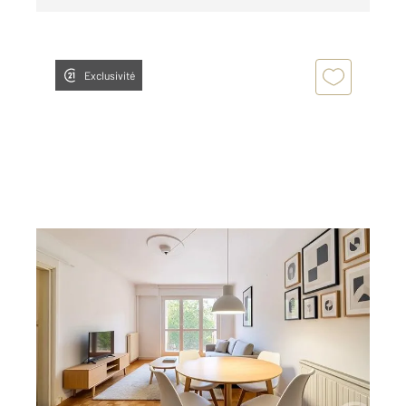
Exclusivité
FRESNES 94
2
63,44 m
, 3 pièces
Ref : 9875
Appartement F3 à vendre
179 000 €
RESIDENCE DU PLATEAU, appréciée pour sa