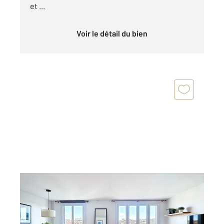
et ...
Voir le détail du bien
ANTONY 92
2
79,89 m
, 5 pièces
Ref : 9932
Appartement F5 à vendre