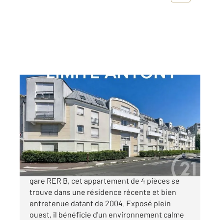
FRESNES 94
2
75,51 m
, 4 pièces
Ref : 9991
Appartement F4 à vendre
350 000 €
LIMITE D'ANTONY. A proximité d'Antony et de la
gare RER B, cet appartement de 4 pièces se
trouve dans une résidence récente et bien
entretenue datant de 2004. Exposé plein
ouest, il bénéficie d'un environnement calme