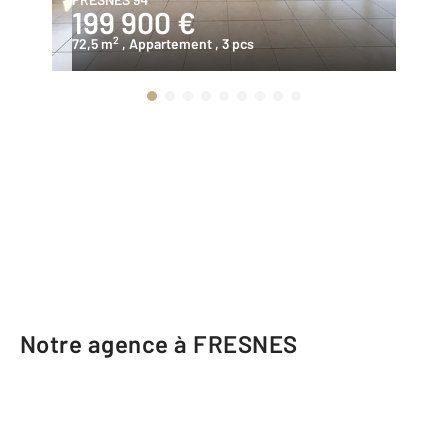
199 900 €
1
2
72,5 m
, Appartement
, 3 pcs
40
Notre agence à FRESNES