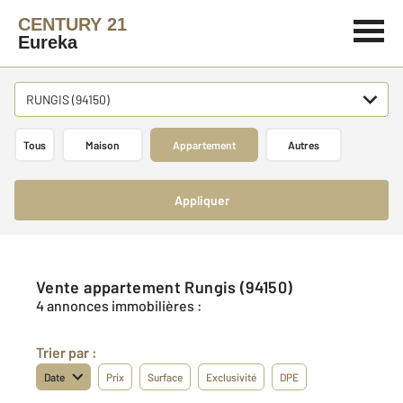
CENTURY 21
Eureka
RUNGIS (94150)
Tous
Maison
Appartement
Autres
Appliquer
Vente appartement Rungis (94150)
4 annonces immobilières :
Trier par :
Date
Prix
Surface
Exclusivité
DPE