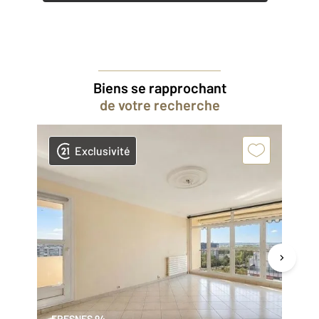
Biens se rapprochant
de votre recherche
Exclusivité
FRESNES 94
WI