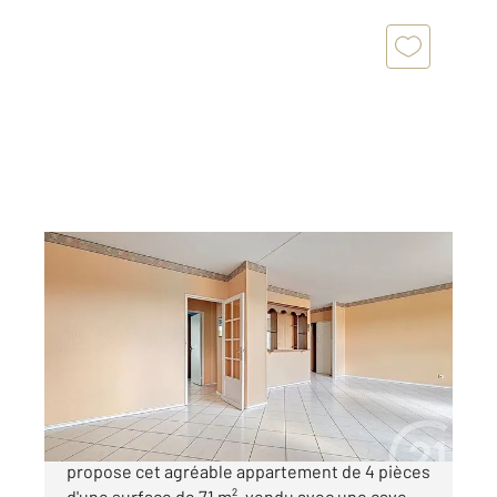
RUNGIS 94
2
71 m
, 4 pièces
Ref : 9911
Appartement F4 à vendre
262 500 €
Votre agence CENTURY 21 Eureka vous
propose cet agréable appartement de 4 pièces
d'une surface de 71 m², vendu avec une cave.