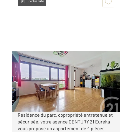
Exclusivité
RUNGIS 94
2
70,90 m
, 4 pièces
Ref : 9971
Appartement F4 à vendre
289 000 €
Visiter le site dédié
Résidence du parc, copropriété entretenue et
sécurisée, votre agence CENTURY 21 Eureka
vous propose un appartement de 4 pièces