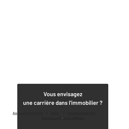
1
Vous envisagez
une carrière dans l'immobilier ?
Agence immobilière
Vente
Vente appartement
Découvrir nos offres