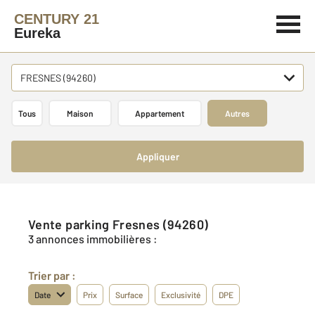
CENTURY 21
Eureka
FRESNES (94260)
Tous
Maison
Appartement
Autres
Appliquer
Vente parking Fresnes (94260)
3 annonces immobilières :
Trier par :
Date
Prix
Surface
Exclusivité
DPE