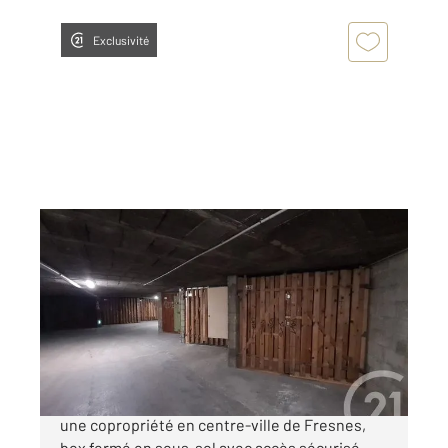
Exclusivité
FRESNES 94
2
12 m
Ref : 9979
Parking à vendre
18 000 €
Garage à vendre au CLOS LA GARENNE, dans
une copropriété en centre-ville de Fresnes,
box fermé en sous-sol avec accès sécurisé.