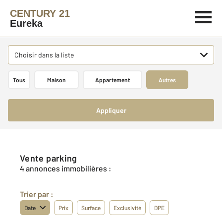
CENTURY 21
Eureka
Choisir dans la liste
Tous
Maison
Appartement
Autres
Appliquer
Vente parking
4 annonces immobilières :
Trier par :
Date
Prix
Surface
Exclusivité
DPE