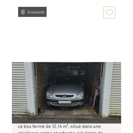
Exclusivité
ANTONY 92
2
12,15 m
Ref : 10060
Parking à vendre
24 000 €
CENTURY 21 Eureka vous propose à la vente
ce box fermé de 12,14 m², situé dans une
résidence calme et arborée, à la limite de