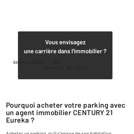
1
Vous envisagez
une carrière dans l'immobilier ?
Agence immobilière
Vente
Découvrir nos offres
Pourquoi acheter votre parking avec
un agent immobilier
CENTURY 21
Eureka
?
Acheter un parking, qu'il s'agisse de son habitation