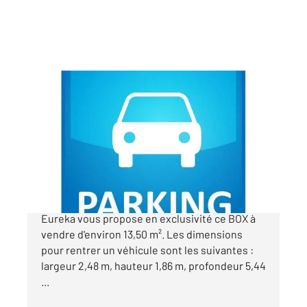
FRESNES 94
2
13,50 m
Ref : 9879
Parking à vendre
20 000 €
Situé Résidence des Gémeaux, CENTURY 21
Eureka vous propose en exclusivité ce BOX à
vendre d'environ 13,50 m². Les dimensions
pour rentrer un véhicule sont les suivantes :
largeur 2,48 m, hauteur 1,86 m, profondeur 5,44
...