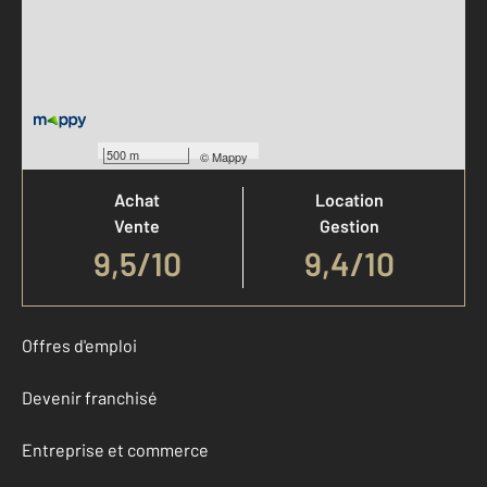
Votre agence est notée
500 m
©
Mappy
Achat
Location
Vente
Gestion
9,5
/
10
9,4/10
Offres d'emploi
Devenir franchisé
Entreprise et commerce