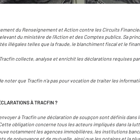
tement du Renseignement et Action contre les Circuits Financier
levant du ministère de l’Action et des Comptes publics. Sa princ
tés illégales telles que la fraude, le blanchiment fiscal et le fi
racfin collecte, analyse et enrichit les déclarations requises par
e noter que Tracfin n'a pas pour vocation de traiter les informati
ÉCLARATIONS À TRACFIN ?
envoyer à Tracfin une déclaration de soupçon sont définis dans 
2. Cette obligation concerne tous les acteurs impliqués dans la lu
rouve notamment les agences immobilières, les institutions banca
s de prévoyance et de mutuelle, ainsi que les notaires et la plu