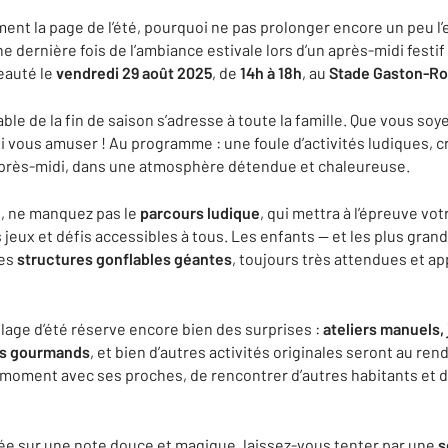
ent la page de l’été, pourquoi ne pas prolonger encore un peu l’
une dernière fois de l’ambiance estivale lors d’un après-midi festi
eauté le
vendredi 29 août 2025
, de
14h à 18h
, au
Stade Gaston-Ro
e de la fin de saison s’adresse à toute la famille. Que vous soye
 vous amuser ! Au programme : une foule d’activités ludiques, cr
’après-midi, dans une atmosphère détendue et chaleureuse.
s, ne manquez pas le
parcours ludique
, qui mettra à l’épreuve votr
s jeux et défis accessibles à tous. Les enfants — et les plus gran
les
structures gonflables géantes
, toujours très attendues et a
illage d’été réserve encore bien des surprises :
ateliers manuels,
ds gourmands
, et bien d’autres activités originales seront au ren
 moment avec ses proches, de rencontrer d’autres habitants et 
née sur une note douce et magique, laissez-vous tenter par une
s