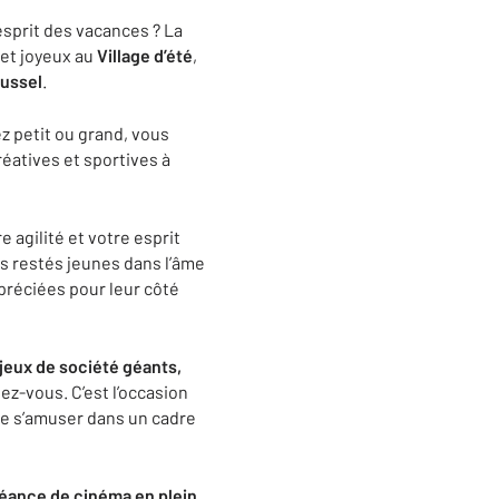
esprit des vacances ? La
f et joyeux au
Village d’été
,
ussel
.
z petit ou grand, vous
éatives et sportives à
e agilité et votre esprit
ds restés jeunes dans l’âme
ppréciées pour leur côté
 jeux de société géants,
dez-vous. C’est l’occasion
de s’amuser dans un cadre
éance de cinéma en plein